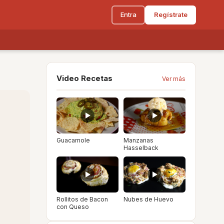
Entra
Regístrate
Video Recetas
Ver más
Guacamole
Manzanas
Hasselback
Rollitos de Bacon
Nubes de Huevo
con Queso