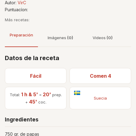
Autor:
VirC
Puntuacíon:
Más recetas:
Preparación
Imágenes
(0)
Videos
(0)
Datos de la receta
Fácil
Comen 4
1 h & 5'
20'
Total:
=
prep.
Suecia
45'
+
coc.
Ingredientes
750 gr. de papas