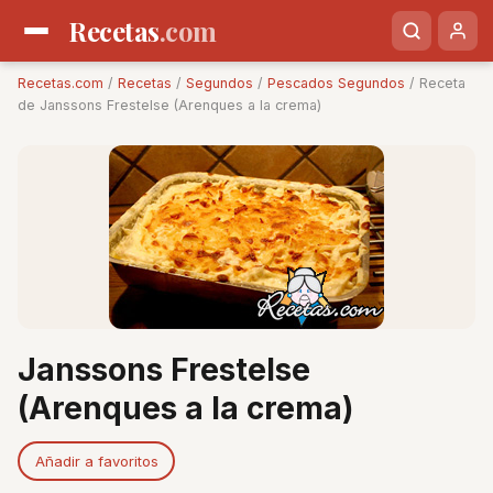
Recetas
.com
Recetas.com
/
Recetas
/
Segundos
/
Pescados Segundos
/ Receta
de Janssons Frestelse (Arenques a la crema)
Janssons Frestelse
(Arenques a la crema)
Añadir a favoritos