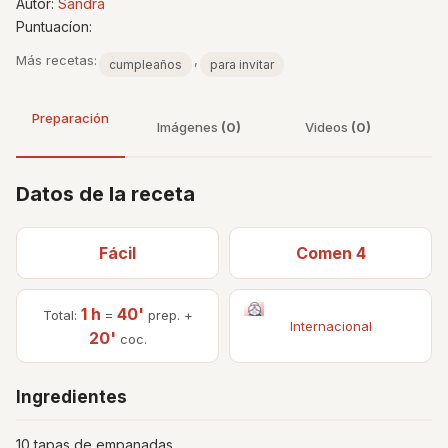
Autor:
Sandra
Puntuacíon:
Más recetas:
,
cumpleaños
para invitar
Preparación
Imágenes
(0)
Videos
(0)
Datos de la receta
Fácil
Comen 4
1 h
40'
Total:
=
prep. +
Internacional
20'
coc.
Ingredientes
10 tapas de empanadas