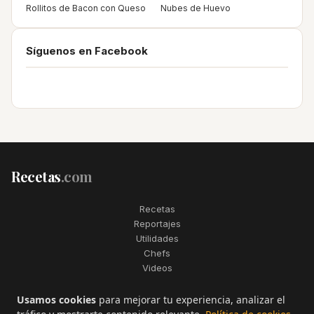
Rollitos de Bacon con Queso
Nubes de Huevo
Síguenos en Facebook
Recetas
.com
Recetas
Reportajes
Utilidades
Chefs
Videos
2006–2026. Todos los derechos reservados. Recetas.com es una
Usamos cookies
para mejorar tu experiencia, analizar el
marca registrada de Telfo Networks S.L.