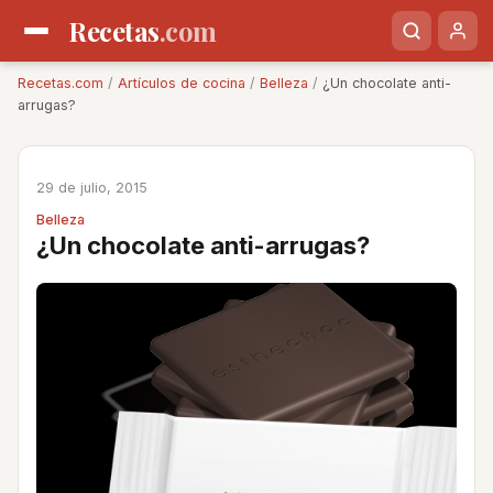
Recetas
.com
Recetas.com
/
Artículos de cocina
/
Belleza
/
¿Un chocolate anti-
arrugas?
29 de julio, 2015
Belleza
¿Un chocolate anti-arrugas?