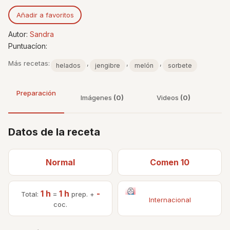
Añadir a favoritos
Autor:
Sandra
Puntuacíon:
Más recetas:
,
,
,
helados
jengibre
melón
sorbete
Preparación
Imágenes
(0)
Videos
(0)
Datos de la receta
Normal
Comen 10
1 h
1 h
-
Total:
=
prep. +
Internacional
coc.