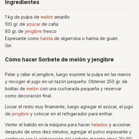
Ingredientes
1 kg de pulpa de
melón
amarillo
100 gr. de
azúcar
de caña
60 gr. de
jengibre
fresco
Espesante como
harina
de algarroba o harina de guam
Gin
Cómo hacer Sorbete de melón y jengibre
Pelar y rallar el jengibre, luego exprimir la pulpa en las manos
y recoger el jugo en un tazón pequeño. Obtener 250 gr. de
bolitas de
melón
con una cucharada pequeña y reservar
como decoración final.
Licuar el resto muy finamente, luego agregar el azúcar, el jugo
de
jengibre
y colocar en el refrigerador para enfriar.
Verter el batido en la máquina para hacer
helados
y accionar;
después de unos diez minutos, agregar el polvo espesante y
continuar con la elaboración del sorbete durante otros 20-30'.