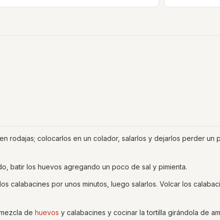
o en rodajas; colocarlos en un colador, salarlos y dejarlos perder un
.
do, batir los huevos agregando un poco de sal y pimienta.
los calabacines por unos minutos, luego salarlos. Volcar los calabac
a mezcla de
huevos
y calabacines y cocinar la tortilla girándola de a