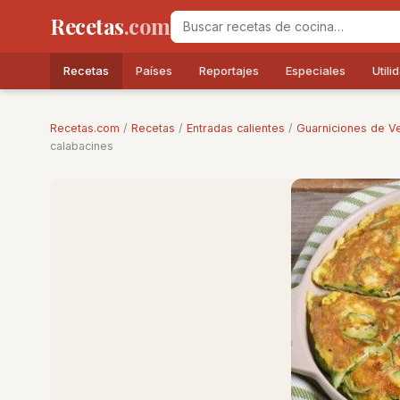
Recetas
.com
Recetas
Países
Reportajes
Especiales
Utili
Recetas.com
/
Recetas
/
Entradas calientes
/
Guarniciones de V
calabacines