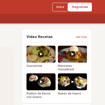
Entra
Regístrate
Video Recetas
Ver más
Guacamole
Manzanas
Hasselback
Rollitos de Bacon
Nubes de Huevo
con Queso