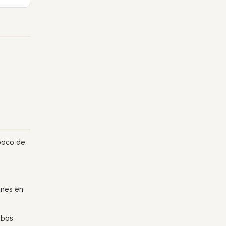
 poco de
ines en
mbos