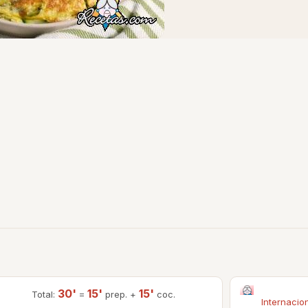
30'
15'
15'
Total:
=
prep. +
coc.
Internacio