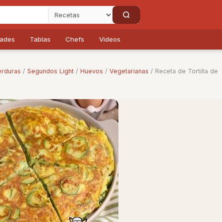
dades
Tablas
Chefs
Videos
erduras
/
Segundos Light
/
Huevos
/
Vegetarianas
/ Receta de Tortilla de