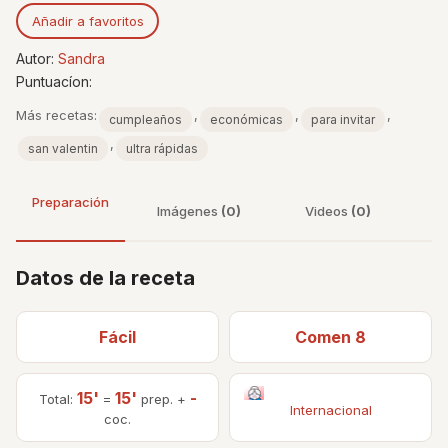
Añadir a favoritos
Autor:
Sandra
Puntuacíon:
Más recetas:
,
,
,
cumpleaños
económicas
para invitar
,
san valentin
ultra rápidas
Preparación
Imágenes
(0)
Videos
(0)
Datos de la receta
Fácil
Comen 8
15'
15'
-
Total:
=
prep. +
Internacional
coc.