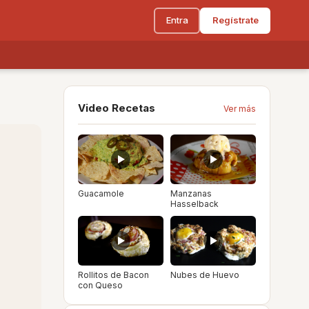
Entra
Regístrate
Video Recetas
Ver más
Guacamole
Manzanas
Hasselback
Rollitos de Bacon
Nubes de Huevo
con Queso