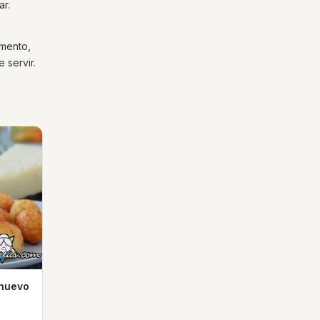
ar.
imento,
 servir.
 huevo