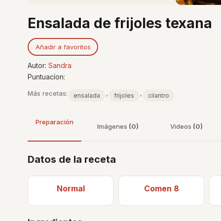
Ensalada de frijoles texana
Añadir a favoritos
Autor:
Sandra
Puntuacíon:
Más recetas:
,
,
ensalada
frijoles
cilantro
Preparación
Imágenes
(0)
Videos
(0)
Datos de la receta
Normal
Comen 8