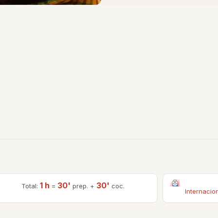
1 h
30'
30'
Total:
=
prep. +
coc.
Internacio