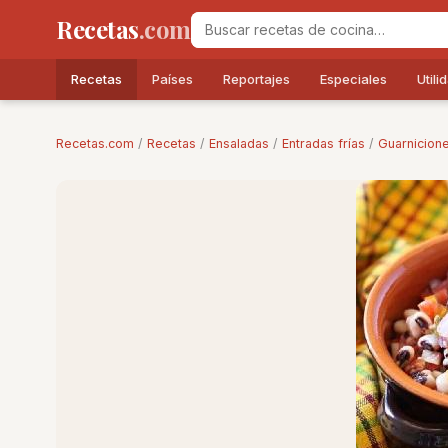
Recetas
.com
Recetas
Países
Reportajes
Especiales
Utili
Recetas.com
/
Recetas
/
Ensaladas
/
Entradas frías
/
Guarnicion