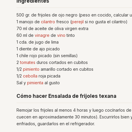
Ingredientes
500 gr. de frijoles de ojo negro (peso en cocido, calcular u
1 manojo de
cilantro
fresco (
perejil
si no gusta el cilantro)
70 ml de aceite de oliva virgen extra
60 ml de
vinagre
de
vino
tinto
1 cda. de jugo de lima
1 diente de ajo picado
1 chile rojo picado (sin semillas)
2
tomates
duros cortados en cubitos
1/2
pimiento
amarillo cortado en cubitos
1/2
cebolla
roja picada
Sal y
pimienta
al gusto
Cómo hacer Ensalada de frijoles texana
Remojar los frijoles al menos 4 horas y luego cocínarlos de 
cuecen en aproximadamente 30 minutos). Escurrirlos bien y 
enfriados, guardarlos en el refrigerador.