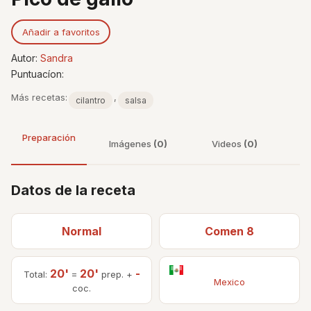
Añadir a favoritos
Autor:
Sandra
Puntuacíon:
Más recetas:
,
cilantro
salsa
Preparación
Imágenes
(0)
Videos
(0)
Datos de la receta
Normal
Comen 8
20'
20'
-
Total:
=
prep. +
Mexico
coc.