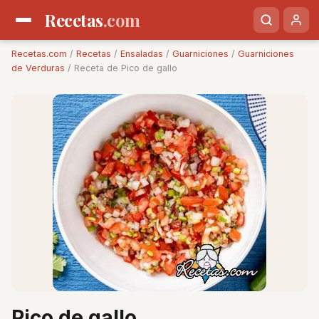
Recetas
.com
Recetas.com
/
Recetas
/
Ensaladas
/
Guarniciones
/
Guarniciones
de Verduras
/ Receta de Pico de gallo
Pico de gallo