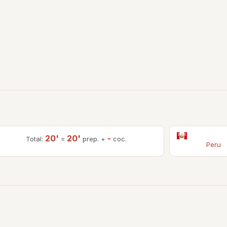
20'
20'
-
Total:
=
prep. +
coc.
Peru