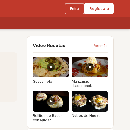
Entra
Regístrate
Video Recetas
Ver más
Guacamole
Manzanas
Hasselback
Rollitos de Bacon
Nubes de Huevo
con Queso