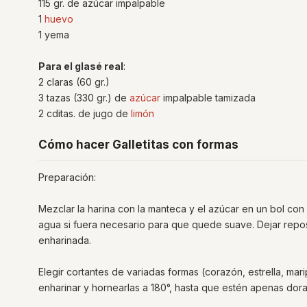
115 gr. de azúcar impalpable
1
huevo
1 yema
Para el glasé real
:
2 claras (60 gr.)
3 tazas (330 gr.) de
azúcar
impalpable tamizada
2 cditas. de jugo de
limón
Cómo hacer Galletitas con formas
Preparación:
Mezclar la harina con la manteca y el azúcar en un bol con
agua si fuera necesario para que quede suave. Dejar repos
enharinada.
Elegir cortantes de variadas formas (corazón, estrella, mari
enharinar y hornearlas a 180°, hasta que estén apenas dorada