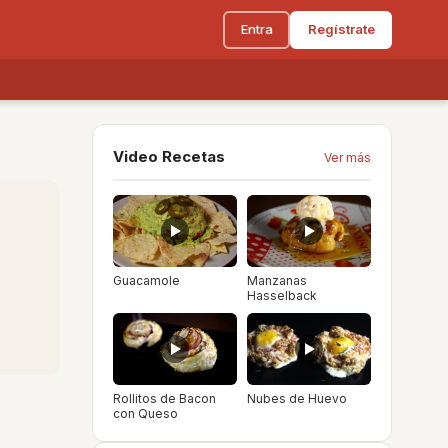
Entra
Regístrate
Video Recetas
Ver más
Guacamole
Manzanas
Hasselback
Rollitos de Bacon
Nubes de Huevo
con Queso