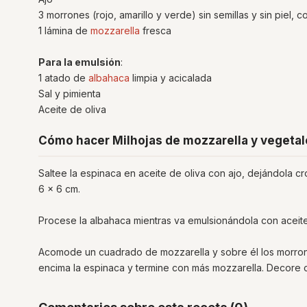
3 morrones (rojo, amarillo y verde) sin semillas y sin piel, c
1 lámina de
mozzarella
fresca
Para la emulsión
:
1 atado de
albahaca
limpia y acicalada
Sal y pimienta
Aceite de oliva
Cómo hacer Milhojas de mozzarella y vegetal
Saltee la espinaca en aceite de oliva con ajo, dejándola c
6 x 6 cm.
Procese la albahaca mientras va emulsionándola con aceite
Acomode un cuadrado de mozzarella y sobre él los morrone
encima la espinaca y termine con más mozzarella. Decore 