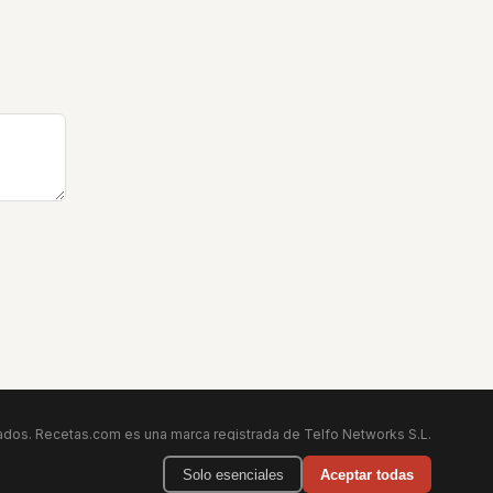
dos. Recetas.com es una marca registrada de Telfo Networks S.L.
Aviso legal
·
Condiciones de uso
·
Contactar
Solo esenciales
Aceptar todas