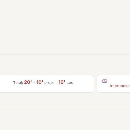
20'
10'
10'
Total:
=
prep. +
coc.
Internacio