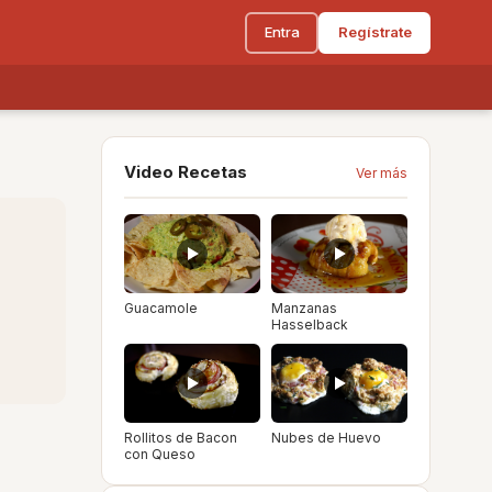
Entra
Regístrate
Video Recetas
Ver más
Guacamole
Manzanas
Hasselback
Rollitos de Bacon
Nubes de Huevo
con Queso