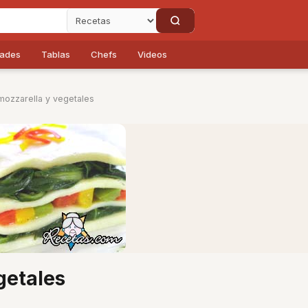
dades
Tablas
Chefs
Videos
mozzarella y vegetales
getales