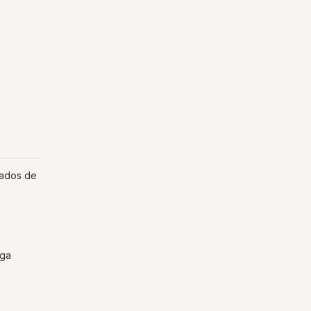
rados de
nga