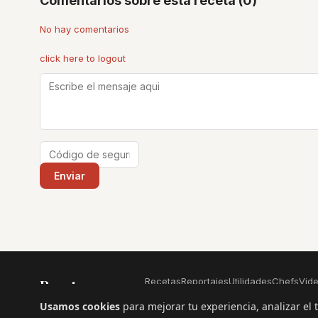
Comentarios sobre esta receta (0)
No hay comentarios
click here to logout
Recetas
Reportajes
Utilidades
Chefs
Vid
Recetas
.com
Usamos cookies
para mejorar tu experiencia, analizar el 