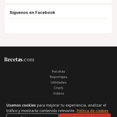
Síguenos en Facebook
Recetas
.com
Recetas
Reportajes
Utilidades
Chefs
Videos
2006–2026. Todos los derechos reservados. Recetas.com es una
Usamos cookies
para mejorar tu experiencia, analizar el
marca registrada de Telfo Networks S.L.
tráfico y mostrarte contenido relevante.
Política de cookies
Aviso legal
·
Condiciones de uso
·
Contactar