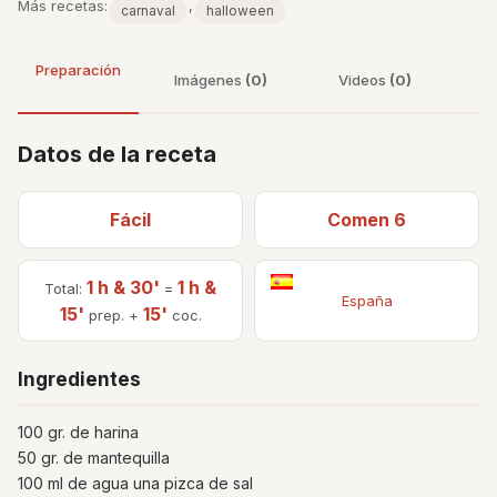
Más recetas:
,
carnaval
halloween
Preparación
Imágenes
(0)
Videos
(0)
Datos de la receta
Fácil
Comen 6
1 h & 30'
1 h &
Total:
=
España
15'
15'
prep. +
coc.
Ingredientes
100 gr. de harina
50 gr. de mantequilla
100 ml de agua una pizca de sal