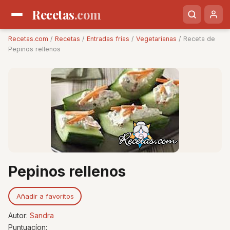
Recetas
.com
Recetas.com
/
Recetas
/
Entradas frías
/
Vegetarianas
/ Receta de
Pepinos rellenos
Pepinos rellenos
Añadir a favoritos
Autor:
Sandra
Puntuacíon: