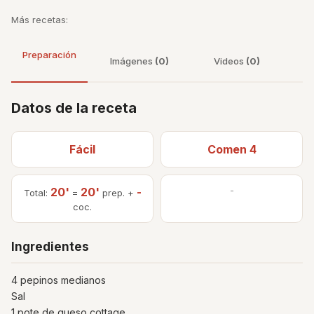
Más recetas:
Preparación
Imágenes
(0)
Videos
(0)
Datos de la receta
Fácil
Comen 4
20'
20'
-
-
Total:
=
prep. +
coc.
Ingredientes
4 pepinos medianos
Sal
1 pote de queso cottage