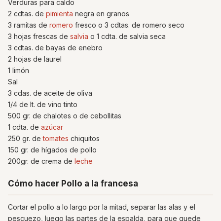
Verduras para caldo
2 cdtas. de
pimienta
negra en granos
3 ramitas de
romero
fresco o 3 cdtas. de romero seco
3 hojas frescas de
salvia
o 1 cdta. de salvia seca
3 cdtas. de bayas de enebro
2 hojas de laurel
1 limón
Sal
3 cdas. de aceite de oliva
1/4 de lt. de vino tinto
500 gr. de chalotes o de cebollitas
1 cdta. de
azúcar
250 gr. de
tomates
chiquitos
150 gr. de hígados de pollo
200gr. de crema de
leche
Cómo hacer Pollo a la francesa
Cortar el pollo a lo largo por la mitad, separar las alas y el
pescuezo, luego las partes de la espalda, para que quede