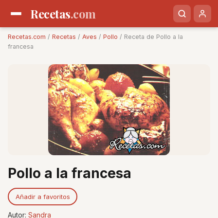
Recetas
.com
Recetas.com
/
Recetas
/
Aves
/
Pollo
/ Receta de Pollo a la
francesa
Pollo a la francesa
Añadir a favoritos
Autor:
Sandra