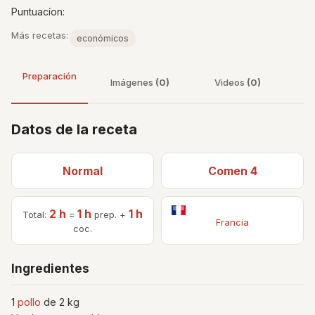
Puntuacíon:
Más recetas:
económicos
Preparación
Imágenes
(0)
Videos
(0)
Datos de la receta
Normal
Comen 4
2 h
1 h
1 h
Total:
=
prep. +
Francia
coc.
Ingredientes
1
pollo
de 2 kg