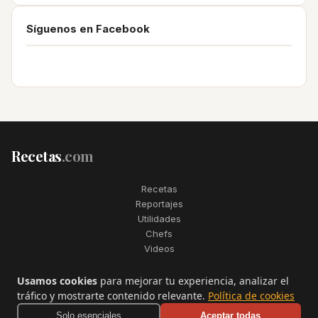
Síguenos en Facebook
Recetas
.com
Recetas
Reportajes
Utilidades
Chefs
Videos
2006–2026. Todos los derechos reservados. Recetas.com es una
Usamos cookies
para mejorar tu experiencia, analizar el
marca registrada de Telfo Networks S.L.
tráfico y mostrarte contenido relevante.
Política de cookies
Aviso legal
·
Condiciones de uso
·
Contactar
Solo esenciales
Aceptar todas