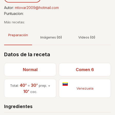
Autor:
mtovar2009@hotmail.com
Puntuacíon:
Más recetas:
Preparación
Imágenes
(0)
Videos
(0)
Datos de la receta
Normal
Comen 6
40'
30'
Total:
=
prep. +
Venezuela
10'
coc.
Ingredientes