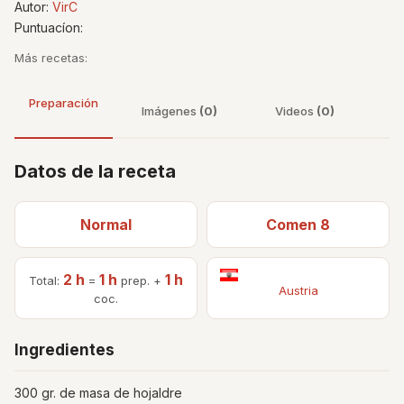
Autor:
VirC
Puntuacíon:
Más recetas:
Preparación
Imágenes
(0)
Videos
(0)
Datos de la receta
Normal
Comen 8
2 h
1 h
1 h
Total:
=
prep. +
Austria
coc.
Ingredientes
300 gr. de masa de hojaldre