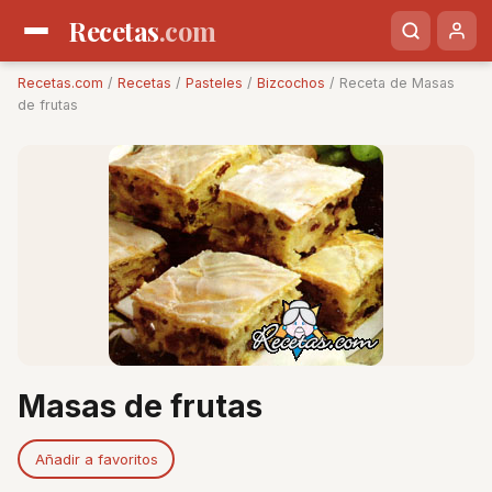
Recetas
.com
Recetas.com
/
Recetas
/
Pasteles
/
Bizcochos
/ Receta de Masas
de frutas
Masas de frutas
Añadir a favoritos