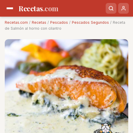
Recetas
.com
Recetas.com
/
Recetas
/
Pescados
/
Pescados Segundos
/ Receta
de Salmón al horno con cilantro