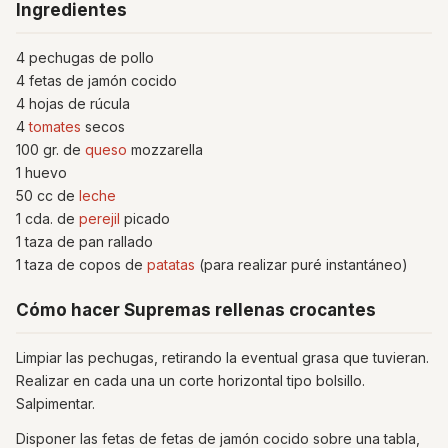
Ingredientes
4 pechugas de pollo
4 fetas de jamón cocido
4 hojas de rúcula
4
tomates
secos
100 gr. de
queso
mozzarella
1 huevo
50 cc de
leche
1 cda. de
perejil
picado
1 taza de pan rallado
1 taza de copos de
patatas
(para realizar puré instantáneo)
Cómo hacer Supremas rellenas crocantes
Limpiar las pechugas, retirando la eventual grasa que tuvieran.
Realizar en cada una un corte horizontal tipo bolsillo.
Salpimentar.
Disponer las fetas de fetas de jamón cocido sobre una tabla,