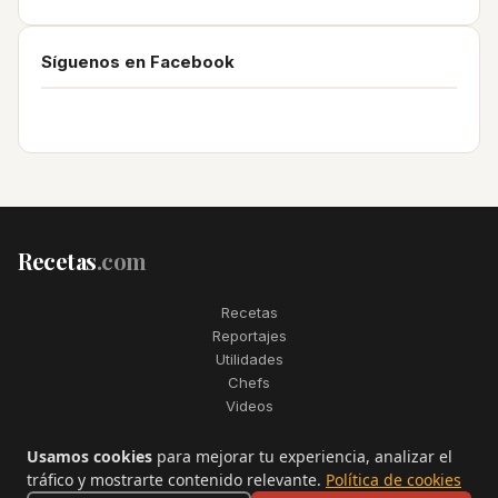
Síguenos en Facebook
Recetas
.com
Recetas
Reportajes
Utilidades
Chefs
Videos
2006–2026. Todos los derechos reservados. Recetas.com es una
Usamos cookies
para mejorar tu experiencia, analizar el
marca registrada de Telfo Networks S.L.
tráfico y mostrarte contenido relevante.
Política de cookies
Aviso legal
·
Condiciones de uso
·
Contactar