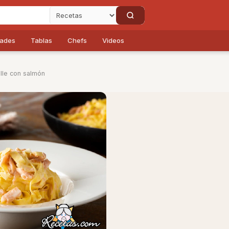
dades
Tablas
Chefs
Videos
lle con salmón