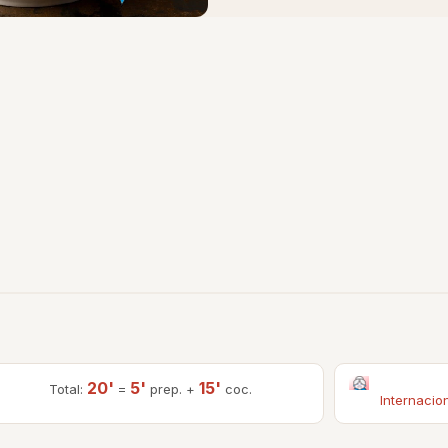
20'
5'
15'
Total:
=
prep. +
coc.
Internacio