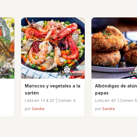
Mariscos y vegetales a la
Albóndigas de atún
sartén
papas
Lista en: 1 h & 20' | Comen: 4
Lista en: 45' | Comen: 6
por
Sandra
por
Sandra