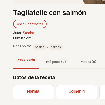
Tagliatelle con salmón
Añadir a favoritos
Autor:
Sandra
Puntuacíon:
Más recetas:
,
pastas
salmón
Preparación
Imágenes
(0)
Videos
(0)
Datos de la receta
Normal
Comen 4