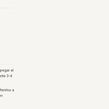
gregar el
ante 3-4
erirlos a
en