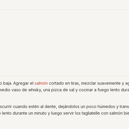
o baja. Agregar el
salmón
cortado en tiras, mezclar suavemente y a
medio vaso de whisky, una pizca de sal y cocinar a fuego lento dur
 escurrir cuando estén al dente, dejándolos un poco húmedos y transf
 lento durante un minuto y luego servir los tagliatelle con salmón bi