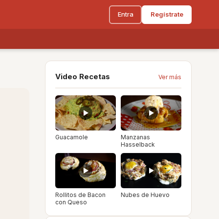
Entra
Regístrate
Video Recetas
Ver más
Guacamole
Manzanas
Hasselback
Rollitos de Bacon
Nubes de Huevo
con Queso