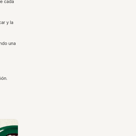
re cada
ar y la
ando una
ión.