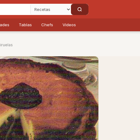
dades
Tablas
Chefs
Videos
iruelas