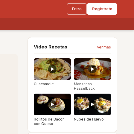
Entra
Regístrate
Video Recetas
Ver más
Guacamole
Manzanas
Hasselback
Rollitos de Bacon
Nubes de Huevo
con Queso