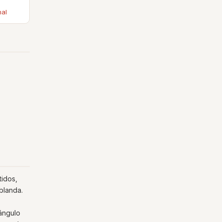
nal
tidos,
blanda.
tángulo