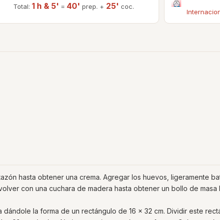
1 h & 5'
40'
25'
Total:
=
prep. +
coc.
Internacio
n tazón hasta obtener una crema. Agregar los huevos, ligeramente ba
Revolver con una cuchara de madera hasta obtener un bollo de masa 
sa dándole la forma de un rectángulo de 16 x 32 cm. Dividir este rec