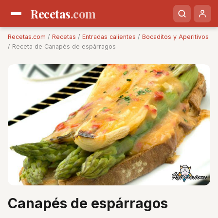
Recetas
.com
Recetas.com
/
Recetas
/
Entradas calientes
/
Bocaditos y Aperitivos
/ Receta de Canapés de espárragos
Canapés de espárragos