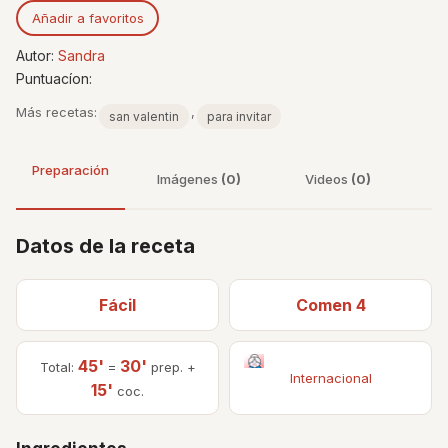
Añadir a favoritos
Autor:
Sandra
Puntuacíon:
Más recetas:
,
san valentin
para invitar
Preparación
Imágenes
(0)
Videos
(0)
Datos de la receta
Fácil
Comen 4
45'
30'
Total:
=
prep. +
Internacional
15'
coc.