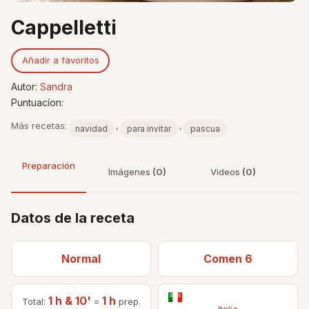
Cappelletti
Añadir a favoritos
Autor:
Sandra
Puntuacíon:
Más recetas:
,
,
navidad
para invitar
pascua
Preparación
Imágenes
(0)
Videos
(0)
Datos de la receta
Normal
Comen 6
1 h & 10'
1 h
Total:
=
prep.
Italia