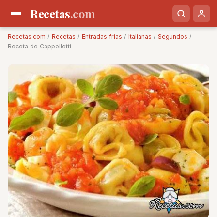
Recetas
.com
Recetas.com
/
Recetas
/
Entradas frías
/
Italianas
/
Segundos
/
Receta de Cappelletti