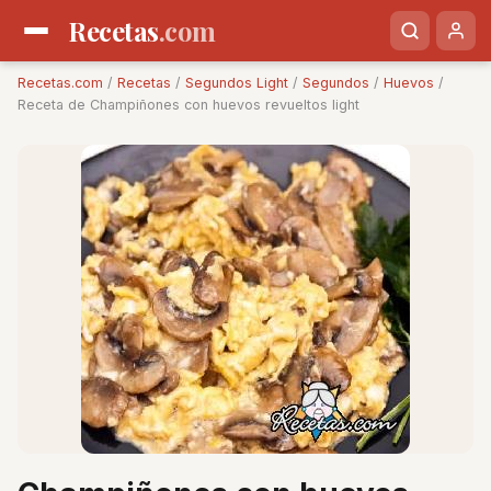
Recetas
.com
Recetas.com
/
Recetas
/
Segundos Light
/
Segundos
/
Huevos
/
Receta de Champiñones con huevos revueltos light