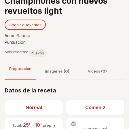
Champiñones con huevos
revueltos light
Añadir a favoritos
Autor:
Sandra
Puntuacíon:
Más recetas:
huevos
Preparación
Imágenes
(0)
Videos
(0)
Datos de la receta
Normal
Comen 2
25'
10'
Total:
=
prep. +
Internacional