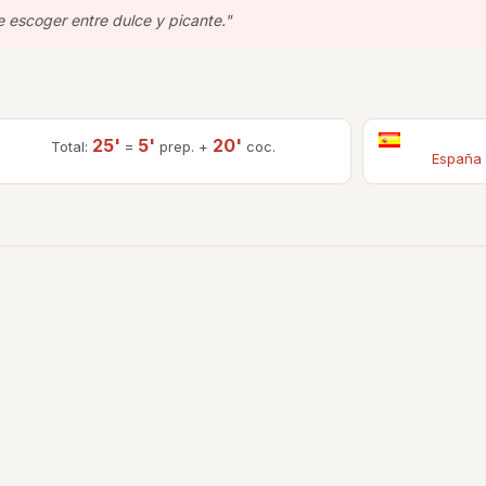
 escoger entre dulce y picante."
25'
5'
20'
Total:
=
prep. +
coc.
España