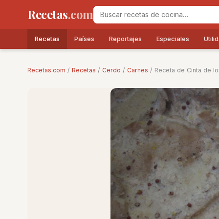
Recetas
.com
Recetas
Países
Reportajes
Especiales
Utili
Recetas.com
/
Recetas
/
Cerdo
/
Carnes
/ Receta de Cinta de l