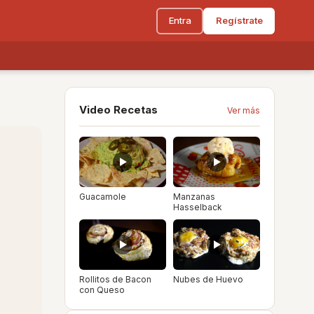
Entra
Regístrate
Video Recetas
Ver más
Guacamole
Manzanas
Hasselback
Rollitos de Bacon
Nubes de Huevo
con Queso