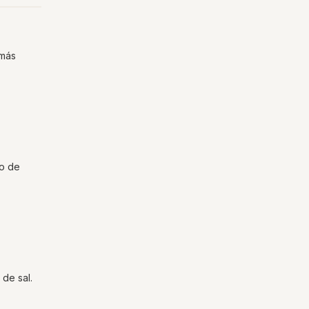
 más
no de
de sal.