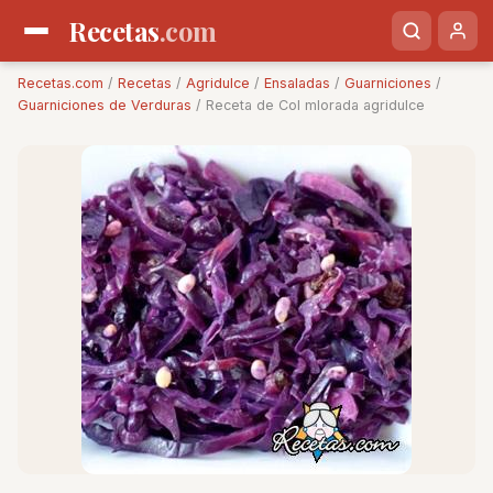
Recetas
.com
Recetas.com
/
Recetas
/
Agridulce
/
Ensaladas
/
Guarniciones
/
Guarniciones de Verduras
/ Receta de Col mlorada agridulce