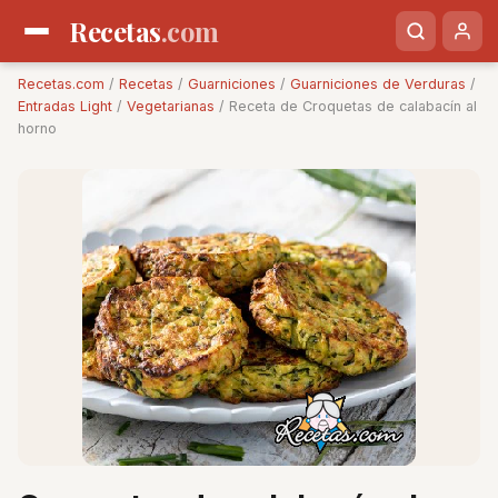
Recetas
.com
Recetas.com
/
Recetas
/
Guarniciones
/
Guarniciones de Verduras
/
Entradas Light
/
Vegetarianas
/ Receta de Croquetas de calabacín al
horno