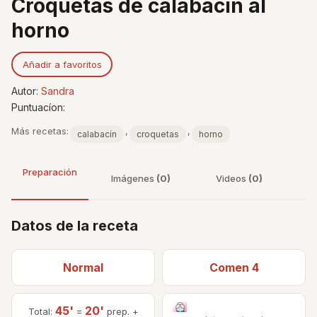
Croquetas de calabacín al
horno
Añadir a favoritos
Autor:
Sandra
Puntuacíon:
Más recetas:
,
,
calabacín
croquetas
horno
Preparación
Imágenes
(0)
Videos
(0)
Datos de la receta
Normal
Comen 4
45'
20'
Total:
=
prep. +