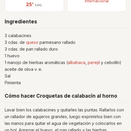
Internacional
25'
coc.
Ingredientes
3 calabacines
3 cdas. de
queso
parmesano rallado
3 cdas. de pan rallado duro
1 huevo
1 manojo de hierbas aromáticas (
albahaca
,
perejil
y cebollín)
aceite de oliva v. e.
Sal
Pimienta
Cómo hacer Croquetas de calabacín al horno
Lavar bien los calabacines y quitarles las puntas. Rallarlos con
un rallador de agujeros grandes, luego exprimirlos bien con
las manos para quitar el agua de vegetación y colocarlos en
un bol. Agregar el huevo, el pan rallado y las hierbas