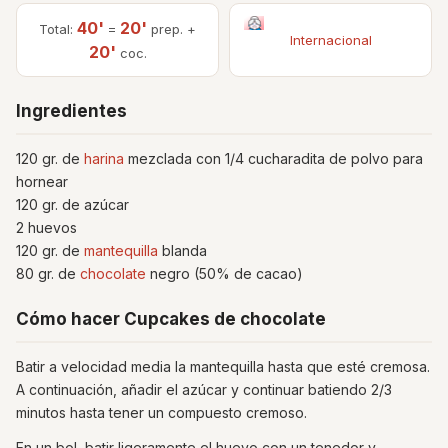
40'
20'
Total:
=
prep. +
Internacional
20'
coc.
Ingredientes
120 gr. de
harina
mezclada con 1/4 cucharadita de polvo para
hornear
120 gr. de azúcar
2 huevos
120 gr. de
mantequilla
blanda
80 gr. de
chocolate
negro (50% de cacao)
Cómo hacer Cupcakes de chocolate
Batir a velocidad media la mantequilla hasta que esté cremosa.
A continuación, añadir el azúcar y continuar batiendo 2/3
minutos hasta tener un compuesto cremoso.
En un bol, batir ligeramente el huevo con un tenedor y