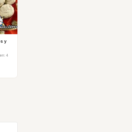
s y
men: 4