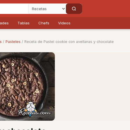
dades
Tablas
Chefs
Videos
s
/
Pasteles
/ Receta de Pastel cookie con avellanas y chocolate