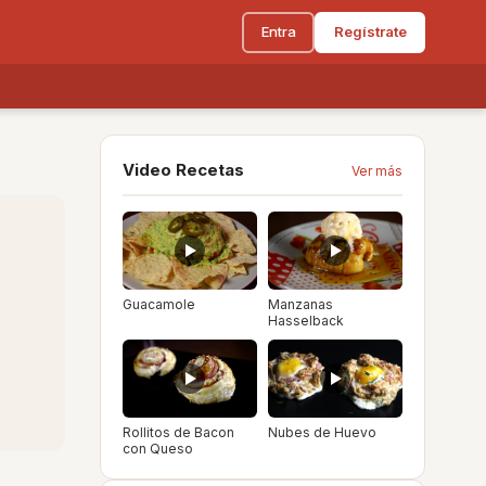
Entra
Regístrate
Video Recetas
Ver más
Guacamole
Manzanas
Hasselback
Rollitos de Bacon
Nubes de Huevo
con Queso