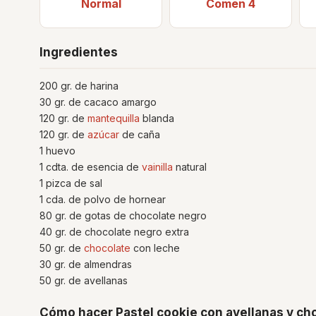
Normal
Comen 4
Ingredientes
200 gr. de harina
30 gr. de cacaco amargo
120 gr. de
mantequilla
blanda
120 gr. de
azúcar
de caña
1 huevo
1 cdta. de esencia de
vainilla
natural
1 pizca de sal
1 cda. de polvo de hornear
80 gr. de gotas de chocolate negro
40 gr. de chocolate negro extra
50 gr. de
chocolate
con leche
30 gr. de almendras
50 gr. de avellanas
Cómo hacer Pastel cookie con avellanas y ch