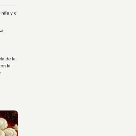
nilla y el
sa,
la de la
on la
m.