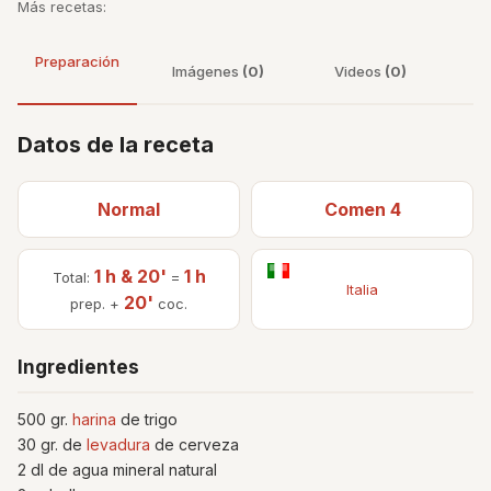
Más recetas:
Preparación
Imágenes
(0)
Videos
(0)
Datos de la receta
Normal
Comen 4
1 h & 20'
1 h
Total:
=
Italia
20'
prep. +
coc.
Ingredientes
500 gr.
harina
de trigo
30 gr. de
levadura
de cerveza
2 dl de agua mineral natural