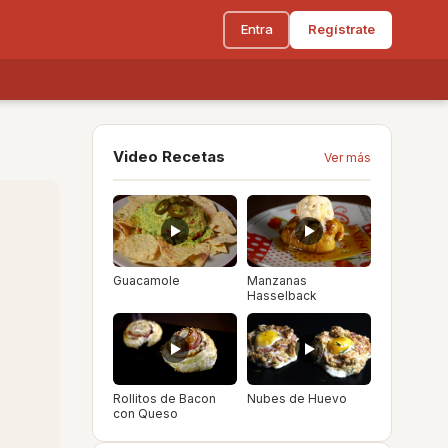
Entra
Regístrate
Video Recetas
Ver más
Guacamole
Manzanas
Hasselback
Rollitos de Bacon
Nubes de Huevo
con Queso