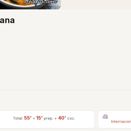
mana
55'
15'
40'
Total:
=
prep. +
coc.
Internacio