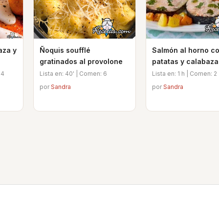
aza y
Ñoquis soufflé
Salmón al horno c
gratinados al provolone
patatas y calabaza
 4
Lista en: 40' | Comen: 6
Lista en: 1 h | Comen: 2
por
Sandra
por
Sandra