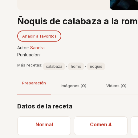
Ñoquis de calabaza a la ro
Añadir a favoritos
Autor:
Sandra
Puntuacíon:
Más recetas:
,
,
calabaza
horno
ñoquis
Preparación
Imágenes
(0)
Videos
(0)
Datos de la receta
Normal
Comen 4