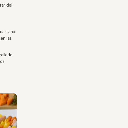
rar del
riar. Una
 en las
rallado
tos