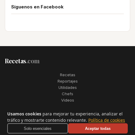
Síguenos en Facebook
Recetas
.com
Recetas
Reportajes
Utilidades
Chefs
Videos
2006–2026. Todos los derechos reservados. Recetas.com es una
Usamos cookies
para mejorar tu experiencia, analizar el
marca registrada de Telfo Networks S.L.
tráfico y mostrarte contenido relevante.
Política de cookies
Aviso legal
·
Condiciones de uso
·
Contactar
Solo esenciales
Aceptar todas