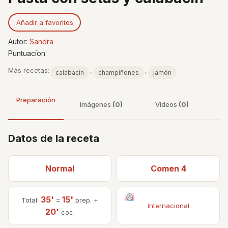
Añadir a favoritos
Autor:
Sandra
Puntuacíon:
Más recetas:
,
,
calabacín
champiñones
jamón
Preparación
Imágenes
(0)
Videos
(0)
Datos de la receta
Normal
Comen 4
35'
15'
Total:
=
prep. +
Internacional
20'
coc.