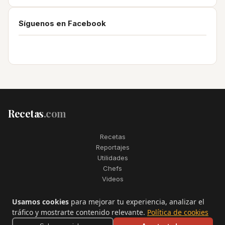
Síguenos en Facebook
Recetas
.com
Recetas
Reportajes
Utilidades
Chefs
Videos
2006–2026. Todos los derechos reservados. Recetas.com es una
Usamos cookies
para mejorar tu experiencia, analizar el
marca registrada de Telfo Networks S.L.
tráfico y mostrarte contenido relevante.
Política de cookies
Aviso legal
·
Condiciones de uso
·
Contactar