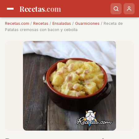
Recetas
.com
Recetas.com
/
Recetas
/
Ensaladas
/
Guarniciones
/ Receta de
Patatas cremosas con bacon y cebolla