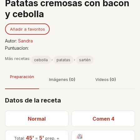
Patatas cremosas con bacon
y cebolla
Añadir a favoritos
Autor:
Sandra
Puntuacíon:
Más recetas:
,
,
cebolla
patatas
sartén
Preparación
Imágenes
(0)
Videos
(0)
Datos de la receta
Normal
Comen 4
45'
5'
Total:
=
prep. +