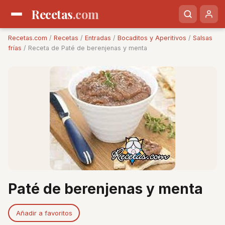
Recetas
.com
Recetas.com
/
Recetas
/
Entradas
/
Bocaditos y Aperitivos
/
Salsas
frías
/ Receta de Paté de berenjenas y menta
Paté de berenjenas y menta
Añadir a favoritos