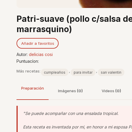
Patri-suave (pollo c/salsa d
marrasquino)
Añadir a favoritos
Autor:
delicias cosi
Puntuacíon:
Más recetas:
,
,
cumpleaños
para invitar
san valentin
Preparación
Imágenes
(0)
Videos
(0)
"Se puede acompañar con una ensalada tropical.
Esta receta es inventada por mi, en honor a mi esposa Pa