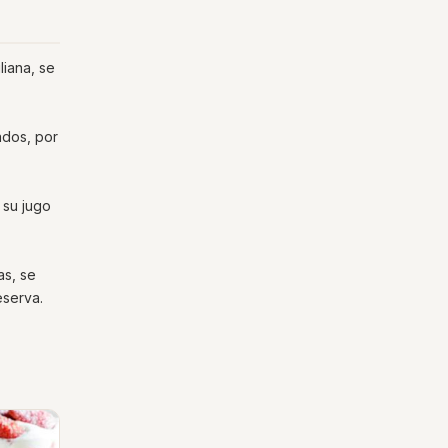
liana, se
ados, por
 su jugo
as, se
eserva.