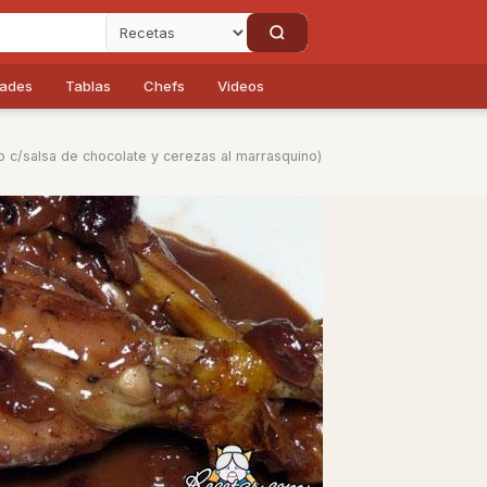
dades
Tablas
Chefs
Videos
o c/salsa de chocolate y cerezas al marrasquino)