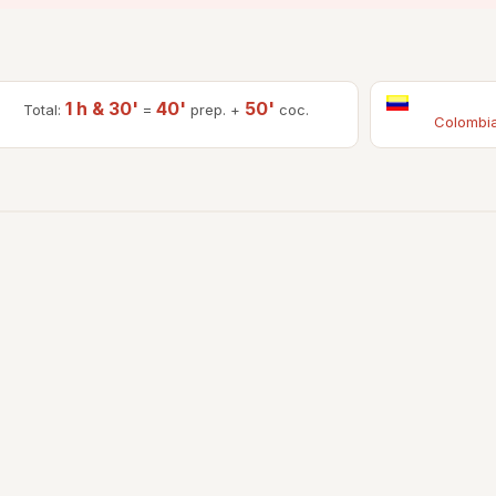
1 h & 30'
40'
50'
Total:
=
prep. +
coc.
Colombi