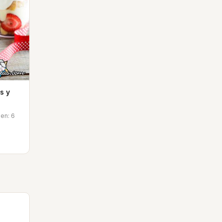
s y
men: 6