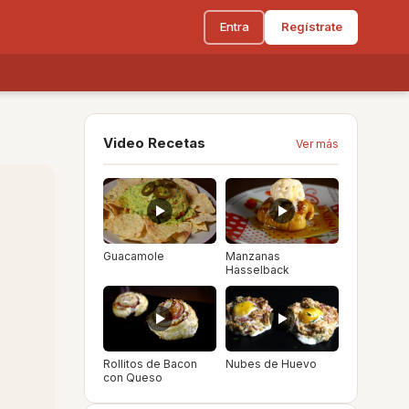
Entra
Regístrate
Video Recetas
Ver más
Guacamole
Manzanas
Hasselback
Rollitos de Bacon
Nubes de Huevo
con Queso