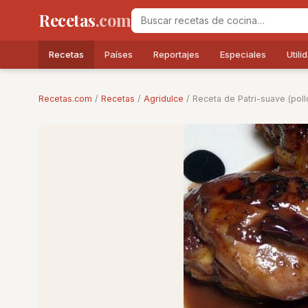
Recetas
.com
Recetas
Países
Reportajes
Especiales
Utili
Recetas.com
/
Recetas
/
Agridulce
/ Receta de Patri-suave (poll