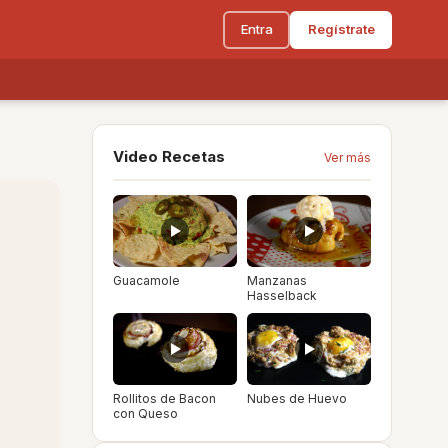
Entra
Regístrate
Video Recetas
Ver más
Guacamole
Manzanas
Hasselback
Rollitos de Bacon
Nubes de Huevo
con Queso