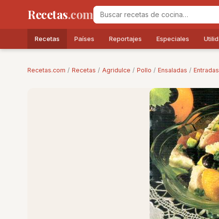
Recetas
.com
Recetas
Países
Reportajes
Especiales
Utili
Recetas.com
/
Recetas
/
Agridulce
/
Pollo
/
Ensaladas
/
Entradas