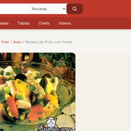
dades
Tablas
Chefs
Videos
 frías
/
Aves
/ Receta de Pollo con frutas