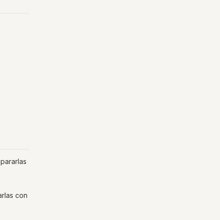
epararlas
arlas con