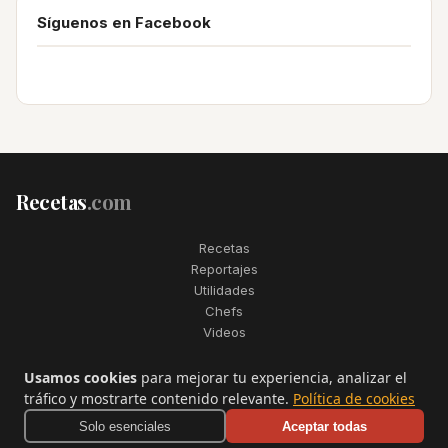
Síguenos en Facebook
Recetas
.com
Recetas
Reportajes
Utilidades
Chefs
Videos
2006–2026. Todos los derechos reservados. Recetas.com es una
Usamos cookies
para mejorar tu experiencia, analizar el
marca registrada de Telfo Networks S.L.
tráfico y mostrarte contenido relevante.
Política de cookies
Aviso legal
·
Condiciones de uso
·
Contactar
Solo esenciales
Aceptar todas