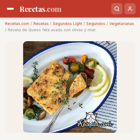
Recetas
.com
Recetas.com
/
Recetas
/
Segundos Light
/
Segundos
/
Vegetarianas
/ Receta de Queso feta asado con olivas y miel