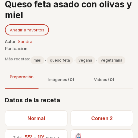
Queso feta asado con olivas y
miel
Añadir a favoritos
Autor:
Sandra
Puntuacíon:
Más recetas:
,
,
,
miel
queso feta
vegana
vegetariana
Preparación
Imágenes
(0)
Videos
(0)
Datos de la receta
Normal
Comen 2
55'
10'
Total:
=
prep. +