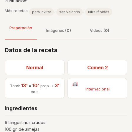
Puntuacíon:
Más recetas:
,
,
para invitar
san valentin
ultra rápidas
Preparación
Imágenes
(0)
Videos
(0)
Datos de la receta
Normal
Comen 2
13'
10'
3'
Total:
=
prep. +
Internacional
coc.
Ingredientes
6 langostinos crudos
100 gr. de almejas