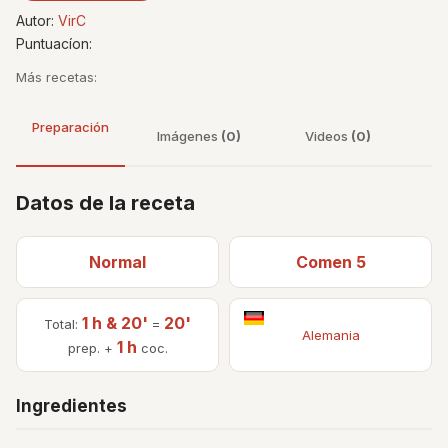
Autor:
VirC
Puntuacíon:
Más recetas:
Preparación
Imágenes
(0)
Videos
(0)
Datos de la receta
Normal
Comen 5
1 h & 20'
20'
Total:
=
Alemania
1 h
prep. +
coc.
Ingredientes