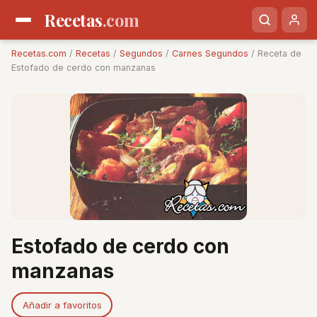
Recetas
.com
Recetas.com
/
Recetas
/
Segundos
/
Carnes Segundos
/ Receta de
Estofado de cerdo con manzanas
Estofado de cerdo con
manzanas
Añadir a favoritos