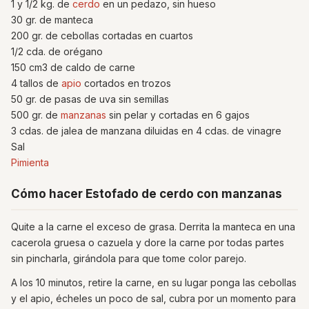
1 y 1/2 kg. de
cerdo
en un pedazo, sin hueso
30 gr. de manteca
200 gr. de cebollas cortadas en cuartos
1/2 cda. de orégano
150 cm3 de caldo de carne
4 tallos de
apio
cortados en trozos
50 gr. de pasas de uva sin semillas
500 gr. de
manzanas
sin pelar y cortadas en 6 gajos
3 cdas. de jalea de manzana diluidas en 4 cdas. de vinagre
Sal
Pimienta
Cómo hacer Estofado de cerdo con manzanas
Quite a la carne el exceso de grasa. Derrita la manteca en una
cacerola gruesa o cazuela y dore la carne por todas partes
sin pincharla, girándola para que tome color parejo.
A los 10 minutos, retire la carne, en su lugar ponga las cebollas
y el apio, écheles un poco de sal, cubra por un momento para