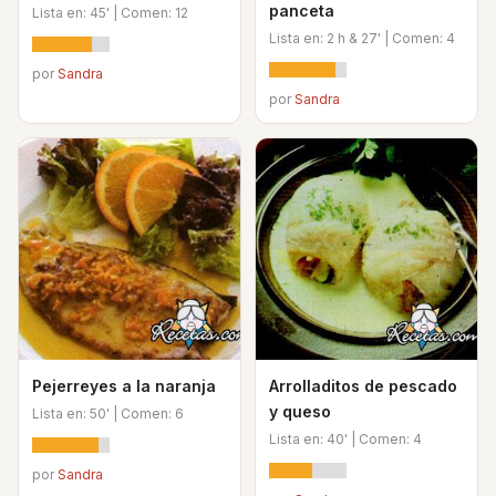
panceta
Lista en: 45' | Comen: 12
Lista en: 2 h & 27' | Comen: 4
por
Sandra
por
Sandra
Pejerreyes a la naranja
Arrolladitos de pescado
y queso
Lista en: 50' | Comen: 6
Lista en: 40' | Comen: 4
por
Sandra