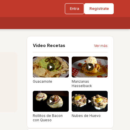
Entra
Regístrate
Video Recetas
Ver más
Guacamole
Manzanas
Hasselback
Rollitos de Bacon
Nubes de Huevo
con Queso