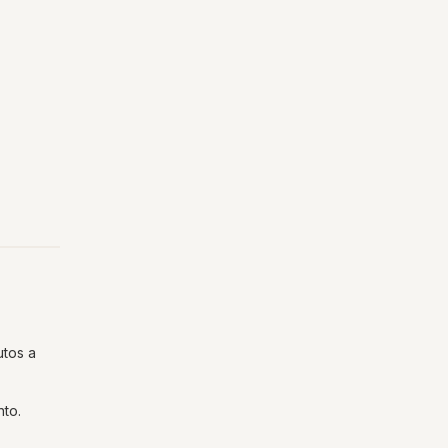
utos a
nto.