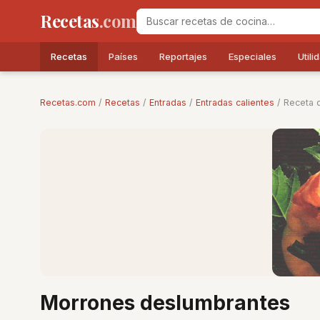
Recetas
.com
Recetas
Países
Reportajes
Especiales
Utili
Recetas.com
/
Recetas
/
Entradas
/
Entradas calientes
/ Receta 
Morrones deslumbrantes