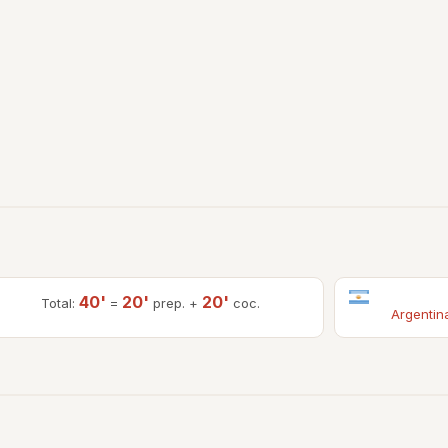
40'
20'
20'
Total:
=
prep. +
coc.
Argentin