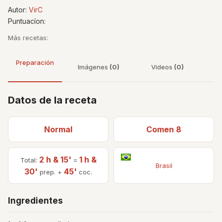
Autor:
VirC
Puntuacíon:
Más recetas:
Preparación
Imágenes
(0)
Videos
(0)
Datos de la receta
Normal
Comen 8
2 h & 15'
1 h &
Total:
=
Brasil
30'
45'
prep. +
coc.
Ingredientes