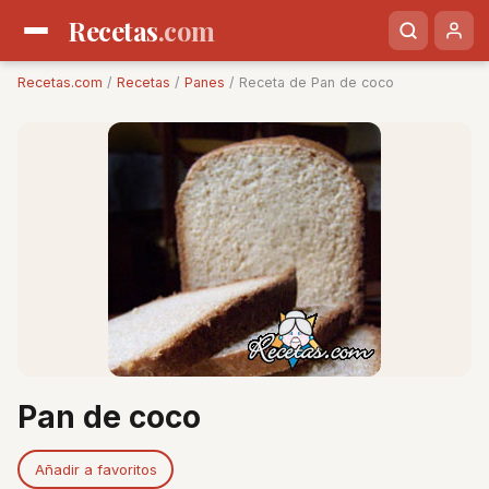
Recetas
.com
Recetas.com
/
Recetas
/
Panes
/ Receta de Pan de coco
Pan de coco
Añadir a favoritos