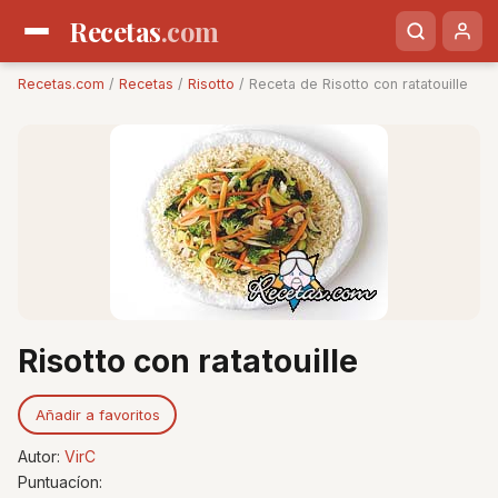
Recetas
.com
Recetas.com
/
Recetas
/
Risotto
/ Receta de Risotto con ratatouille
Risotto con ratatouille
Añadir a favoritos
Autor:
VirC
Puntuacíon: