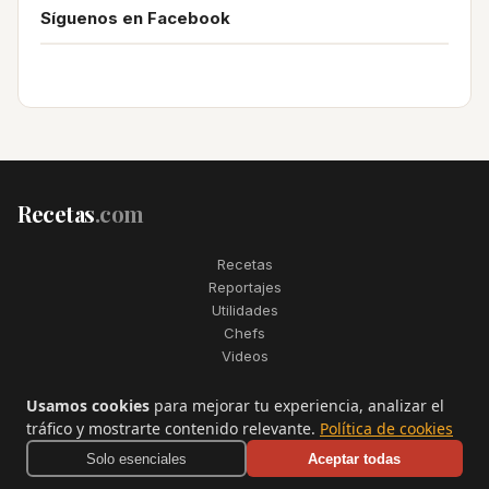
Síguenos en Facebook
Recetas
.com
Recetas
Reportajes
Utilidades
Chefs
Videos
2006–2026. Todos los derechos reservados. Recetas.com es una
Usamos cookies
para mejorar tu experiencia, analizar el
marca registrada de Telfo Networks S.L.
tráfico y mostrarte contenido relevante.
Política de cookies
Aviso legal
·
Condiciones de uso
·
Contactar
Solo esenciales
Aceptar todas