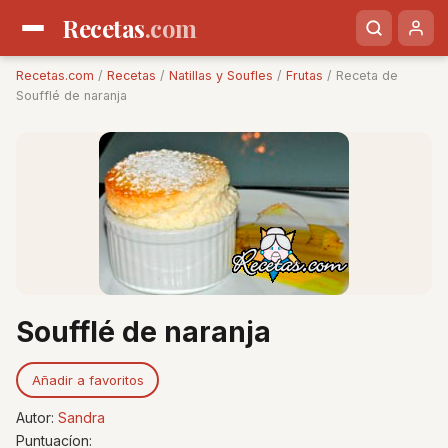
Recetas
.com
Recetas.com
/
Recetas
/
Natillas y Soufles
/
Frutas
/ Receta de
Soufflé de naranja
Soufflé de naranja
Añadir a favoritos
Autor:
Sandra
Puntuacíon: