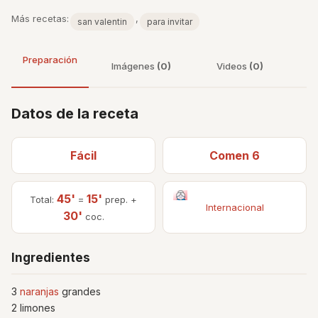
Más recetas:
,
san valentin
para invitar
Preparación
Imágenes
(0)
Videos
(0)
Datos de la receta
Fácil
Comen 6
45'
15'
Total:
=
prep. +
Internacional
30'
coc.
Ingredientes
3
naranjas
grandes
2 limones