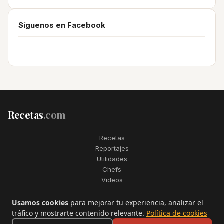
Síguenos en Facebook
Recetas
.com
Recetas
Reportajes
Utilidades
Chefs
Videos
2006–2026. Todos los derechos reservados. Recetas.com es una
Usamos cookies
para mejorar tu experiencia, analizar el
marca registrada de Telfo Networks S.L.
tráfico y mostrarte contenido relevante.
Política de cookies
Aviso legal
·
Condiciones de uso
·
Contactar