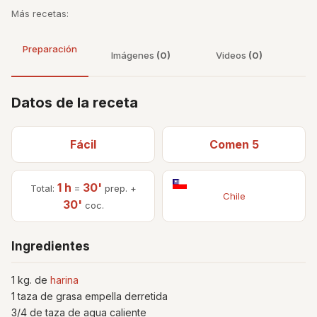
Más recetas:
Preparación
Imágenes
(0)
Videos
(0)
Datos de la receta
Fácil
Comen 5
1 h
30'
Total:
=
prep. +
Chile
30'
coc.
Ingredientes
1 kg. de
harina
1 taza de grasa empella derretida
3/4 de taza de agua caliente