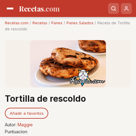
Recetas
.com
Recetas.com
/
Recetas
/
Panes
/
Panes Salados
/ Receta de Tortilla
de rescoldo
Tortilla de rescoldo
Añadir a favoritos
Autor:
Maggie
Puntuacíon: