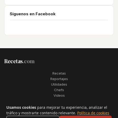
Síguenos en Facebook
Recetas
.com
Recetas
Reportajes
Utilidades
Chefs
Videos
2006–2026. Todos los derechos reservados. Recetas.com es una
Usamos cookies
para mejorar tu experiencia, analizar el
marca registrada de Telfo Networks S.L.
tráfico y mostrarte contenido relevante.
Política de cookies
Aviso legal
·
Condiciones de uso
·
Contactar