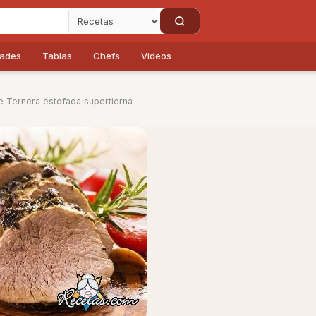
dades
Tablas
Chefs
Videos
e Ternera estofada supertierna