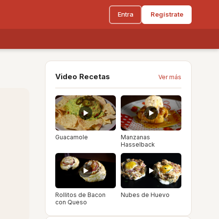
Entra
Regístrate
Video Recetas
Ver más
Guacamole
Manzanas
Hasselback
Rollitos de Bacon
Nubes de Huevo
con Queso