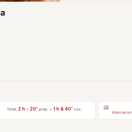
na
2 h
20'
1 h & 40'
Total:
=
prep. +
coc.
Internacio