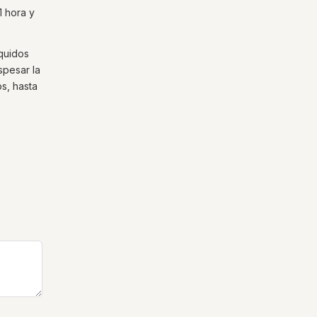
1 hora y
íquidos
spesar la
os, hasta