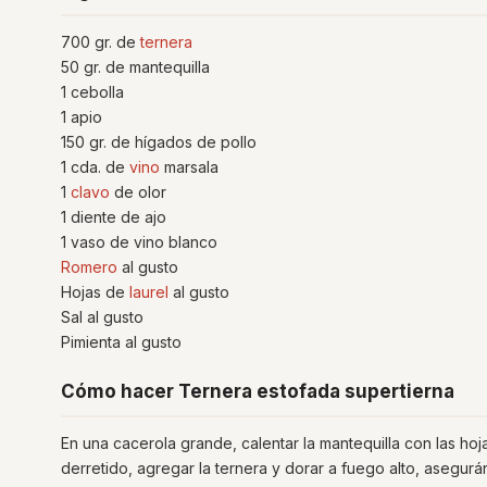
700 gr. de
ternera
50 gr. de mantequilla
1 cebolla
1 apio
150 gr. de hígados de pollo
1 cda. de
vino
marsala
1
clavo
de olor
1 diente de ajo
1 vaso de vino blanco
Romero
al gusto
Hojas de
laurel
al gusto
Sal al gusto
Pimienta al gusto
Cómo hacer Ternera estofada supertierna
En una cacerola grande, calentar la mantequilla con las hoj
derretido, agregar la ternera y dorar a fuego alto, asegurá